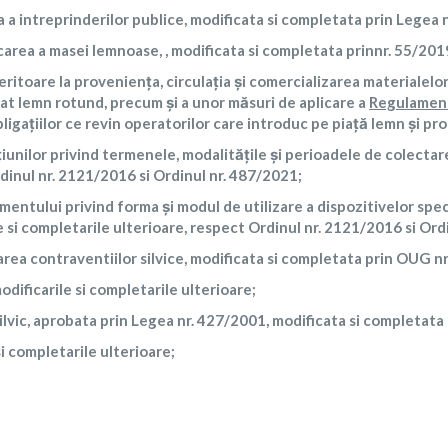
a intreprinderilor publice, modificata si completata prin Legea 
carea a masei lemnoase, , modificata si completata prinnr. 55/201
toare la provenienţa, circulaţia şi comercializarea materialelor 
crat lemn rotund, precum şi a unor măsuri de aplicare a
Regulament
bligaţiilor ce revin operatorilor care introduc pe piaţă lemn şi pr
unilor privind termenele, modalităţile şi perioadele de colectare
rdinul nr. 2121/2016 si Ordinul nr. 487/2021;
entului privind forma şi modul de utilizare a dispozitivelor spe
le si completarile ulterioare, respect Ordinul nr. 2121/2016 si Ord
area contraventiilor silvice, modificata si completata prin OUG n
odificarile si completarile ulterioare;
ilvic, aprobata prin Legea nr. 427/2001, modificata si completat
i completarile ulterioare;