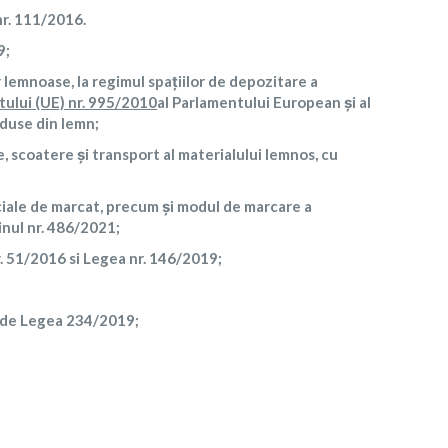
nr. 111/2016.
9;
lemnoase, la regimul spaţiilor de depozitare a
ului (UE) nr. 995/2010
al Parlamentului European şi al
oduse din lemn;
, scoatere şi transport al materialului lemnos, cu
ciale de marcat, precum şi modul de marcare a
inul nr. 486/2021;
r. 51/2016 si Legea nr. 146/2019;
a de Legea 234/2019;