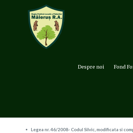
Despre noi
Fond Fo
Legea nr. 46/2008- Codul Silvic, modificata si co