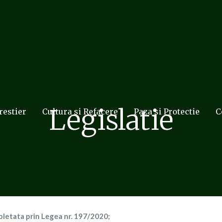
Legislatie
restier
Cultura si Refacere
Paza si Protectie
C
mpletata prin Legea nr. 197/2020;