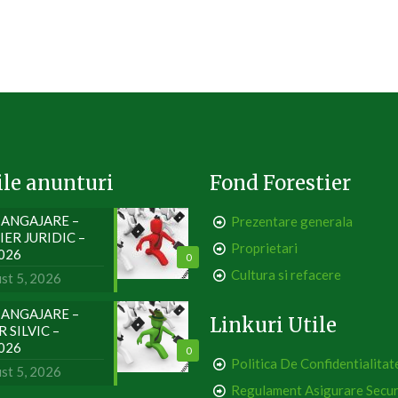
ile anunturi
Fond Forestier
ANGAJARE –
Prezentare generala
IER JURIDIC –
Proprietari
2026
0
Cultura si refacere
st 5, 2026
ANGAJARE –
Linkuri Utile
 SILVIC –
2026
0
Politica De Confidentialitat
st 5, 2026
Regulament Asigurare Secur