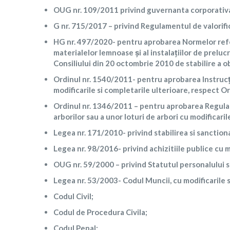
OUG nr. 109/2011 privind guvernanta corporativa 
G nr. 715/2017 – privind Regulamentul de valorifi
HG nr. 497/2020- pentru aprobarea Normelor referi
materialelor lemnoase şi al instalaţiilor de prelu
Consiliului din 20 octombrie 2010 de stabilire a o
Ordinul nr. 1540/2011- pentru aprobarea Instrucţi
modificarile si completarile ulterioare, respect O
Ordinul nr. 1346/2011 – pentru aprobarea Regulam
arborilor sau a unor loturi de arbori cu modificari
Legea nr. 171/2010- privind stabilirea si sanction
Legea nr. 98/2016- privind achizitiile publice cu m
OUG nr. 59/2000 – privind Statutul personalului s
Legea nr. 53/2003- Codul Muncii, cu modificarile s
Codul Civil;
Codul de Procedura Civila;
Codul Penal;