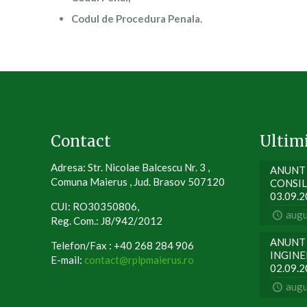
Codul de Procedura Penala.
Contact
Ultim
Adresa: Str. Nicolae Balcescu Nr. 3 ,
ANUNT 
Comuna Maierus , Jud. Brasov 507120
CONSIL
03.09.
CUI: RO30350806,
augu
Reg. Com.: J8/942/2012
ANUNT 
Telefon/Fax : +40 268 284 906
INGINER
E-mail:
contact@rplpmaierus.ro
02.09.
augu