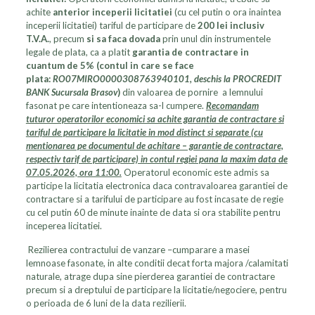
achite
anterior inceperii licitatiei
(cu cel putin o ora inaintea
inceperii licitatiei) tariful de participare de
200
lei inclusiv
T.V.A.
, precum
si sa faca dovada
prin unul din instrumentele
legale de plata, ca a platit
garantia de contractare in
cuantum de 5% (contul in care se face
plata:
RO07MIRO0000308763940101, deschis la PROCREDIT
BANK Sucursala Brasov
)
din valoarea de pornire a lemnului
fasonat pe care intentioneaza sa-l cumpere.
Recomandam
tuturor operatorilor economici sa achite garantia de contractare si
tariful de participare la licitatie in mod distinct si separate (cu
mentionarea pe documentul de achitare – garantie de contractare,
respectiv tarif de participare) in contul regiei pana la maxim data de
07.05.2026, ora 11:00.
Operatorul economic este admis sa
participe la licitatia electronica daca contravaloarea garantiei de
contractare si a tarifului de participare au fost incasate de regie
cu cel putin 60 de minute inainte de data si ora stabilite pentru
inceperea licitatiei.
Rezilierea contractului de vanzare –cumparare a masei
lemnoase fasonate, in alte conditii decat forta majora /calamitati
naturale, atrage dupa sine pierderea garantiei de contractare
precum si a dreptului de participare la licitatie/negociere, pentru
o perioada de 6 luni de la data rezilierii.