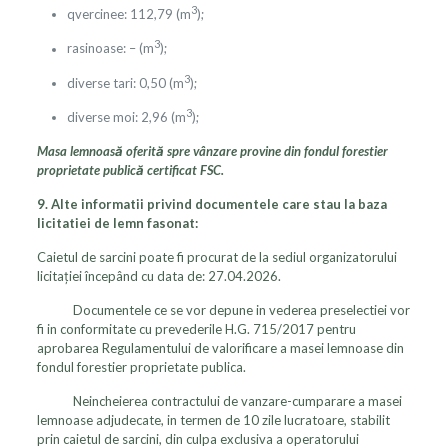
3
qvercinee: 112,79 (m
);
3
rasinoase: – (m
);
3
diverse tari: 0,50 (m
);
3
diverse moi: 2,96 (m
);
Masa lemnoasă oferită spre vânzare provine din fondul forestier
proprietate publică certificat FSC.
9.
Alte informatii privind documentele care stau la baza
licitatiei de lemn fasonat:
Caietul de sarcini poate fi procurat de la sediul organizatorului
licitaţiei începând cu data de: 27.04.2026.
Documentele ce se vor depune in vederea preselectiei vor
fi in conformitate cu prevederile H.G. 715/2017 pentru
aprobarea Regulamentului de valorificare a masei lemnoase din
fondul forestier proprietate publica.
Neincheierea contractului de vanzare-cumparare a masei
lemnoase adjudecate, in termen de 10 zile lucratoare, stabilit
prin caietul de sarcini, din culpa exclusiva a operatorului