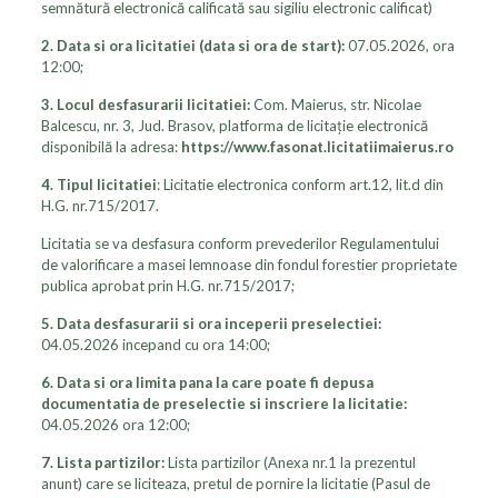
semnătură electronică calificată sau sigiliu electronic calificat)
2. Data si ora licitatiei (data si ora de start):
07.05.2026, ora
12:00;
3. Locul desfasurarii licitatiei:
Com. Maierus, str. Nicolae
Balcescu, nr. 3, Jud. Brasov, platforma de licitație electronică
disponibilă la adresa:
https://www.fasonat.licitatiimaierus.ro
4. Tipul licitatiei
: Licitatie electronica conform art.12, lit.d din
H.G. nr.715/2017.
Licitatia se va desfasura conform prevederilor Regulamentului
de valorificare a masei lemnoase din fondul forestier proprietate
publica aprobat prin H.G. nr.715/2017;
5. Data desfasurarii si ora inceperii preselectiei:
04.05.2026 incepand cu ora 14:00;
6. Data si ora limita pana la care poate fi depusa
documentatia de preselectie si inscriere la licitatie:
04.05.2026 ora 12:00;
7.
Lista partizilor:
Lista partizilor (Anexa nr.1 la prezentul
anunt) care se liciteaza, pretul de pornire la licitatie (Pasul de