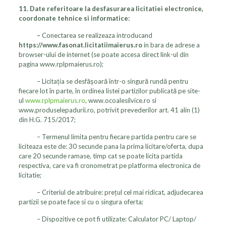
11. Date referitoare la desfasurarea licitatiei electronice,
coordonate tehnice si informatice:
–
Conectarea se realizeaza introducand
https://www.fasonat.licitatiimaierus.ro
in bara de adrese a
browser-ului de internet (se poate accesa direct link-ul din
pagina www.rplpmaierus.ro);
– Licitaţia se desfăşoară într-o singură rundă pentru
fiecare lot în parte, în ordinea listei partizilor publicată pe site-
ul
www.rplpmaierus.ro
, www.ocoalesilvice.ro si
www.produselepadurii.ro, potrivit prevederilor art. 41 alin (1)
din H.G. 715/2017;
– Termenul limita pentru fiecare partida pentru care se
liciteaza este de: 30 secunde pana la prima licitare/oferta, dupa
care 20 secunde ramase, timp cat se poate licita partida
respectiva, care va fi cronometrat pe platforma electronica de
licitatie;
– Criteriul de atribuire: preţul cel mai ridicat, adjudecarea
partizii se poate face si cu o singura oferta;
– Dispozitive ce pot fi utilizate: Calculator PC/ Laptop/