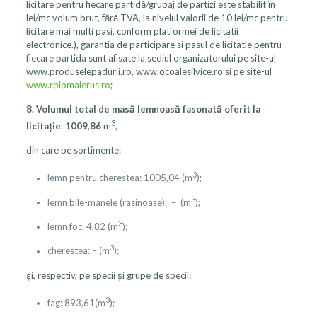
licitare pentru fiecare partidă/grupaj de partizi este stabilit în
lei/mc volum brut, fără TVA, la nivelul valorii de 10 lei/mc pentru
licitare mai multi pasi, conform platformei de licitatii
electronice.), garantia de participare si pasul de licitatie pentru
fiecare partida sunt afisate la sediul organizatorului pe site-ul
www.produselepadurii.ro, www.ocoalesilvice.ro si pe site-ul
www.rplpmaierus.ro
;
8. Volumul total de masă lemnoasă fasonată oferit la
3
licitaţie
:
1009,86
m
,
din care pe sortimente:
3
lemn pentru cherestea: 1005,04 (m
);
3
lemn bile-manele (rasinoase): – (m
);
3
lemn foc: 4,82 (m
);
3
cherestea: – (m
);
şi, respectiv, pe specii şi grupe de specii:
3
fag: 893,61(m
);