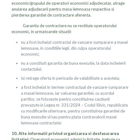
economic/grupului de operatori economici adjudecatar, atrage
anularea adjudecarii pentru masa lemnoasa respectiva si
pierderea garantiei de contractare aferenta.
Garantia de contractare nu se restituie operatorului
economic, in urmatoarele situatii:
nu a fost incheiat contractul de vanzare-cumparare a masei
lemnoase, in conditiile legii, din culpa operatorului
economic;
nu a constituit garantia de buna executie, la data incheierii
contactului;
isi retrage oferta in perioada de valabilitate a acesteia;
a fost incheiat in termen contractual de vanzare-cumparare
a masei lemnoase, iar valoarea garantiei, cu acordul
partilor, se foloseste pentru constituirea cautiunii
prevazute in Legea nr. 331/2024 – Codul Silvic, republicata
cu modificarile ulterioare, pentru constituirea garantiei de
buna executie si/sau pentru plata contravalorii masei
lemnoase contractate;
10.
Alte informatii privind organizarea si desfasurarea
licitatiei:
Operatorii economici admisi la licitatie, trebuie sa