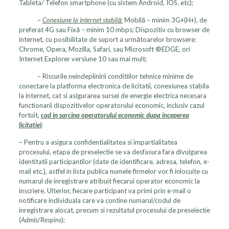
Tableta/ Telefon smartphone (cu sistem Android, IOS, etc);
–
Conexiune la internet stabilă:
Mobilă – minim 3G+(H+), de
preferat 4G sau Fixă – minim 10 mbps; Dispozitiv cu browser de
internet, cu posibilitate de suport a următoarelor browsere:
Chrome, Opera, Mozilla, Safari, sau Microsoft ®EDGE, ori
Internet Explorer versiune 10 sau mai mult;
– Riscurile neindeplinirii conditiilor tehnice minime de
conectare la platforma electronica de licitatii, conexiunea stabila
la internet, cat si asigurarea sursei de energie electrica necesara
functionarii dispozitivelor operatorului economic, inclusiv cazul
fortuit,
cad in sarcina operatorului economic dupa inceperea
licitatiei
;
– Pentru a asigura confidentialitatea si impartialitatea
procesului, etapa de preselectie se va desfasura fara divulgarea
identitatii participantilor (date de identificare, adresa, telefon, e-
mail etc.), astfel in lista publica numele firmelor vor fi inlocuite cu
numarul de inregistrare atribuit fiecarui operator economic la
inscriere. Ulterior, fiecare participant va primi prin e-mail o
notificare individuala care va contine numarul/codul de
inregistrare alocat, precum si rezultatul procesului de preselectie
(
Admis/Respins
);