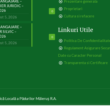
ANGAJARE –
Prezentare generala
IER JURIDIC –
Proprietari
2026
0
Cultura si refacere
st 5, 2026
ANGAJARE –
Linkuri Utile
 SILVIC –
2026
0
Politica De Confidentialitat
st 5, 2026
Regulament Asigurare Secur
Date cu Caracter Personal
Transparenta si Certificare
ică Locală a Pădurilor Măieruș R.A.