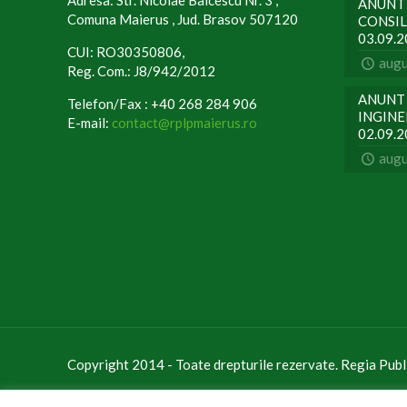
ANUNT 
Comuna Maierus , Jud. Brasov 507120
CONSIL
03.09.
CUI: RO30350806,
augu
Reg. Com.: J8/942/2012
ANUNT 
Telefon/Fax : +40 268 284 906
INGINER
E-mail:
contact@rplpmaierus.ro
02.09.
augu
Copyright 2014 - Toate drepturile rezervate. Regia Publ