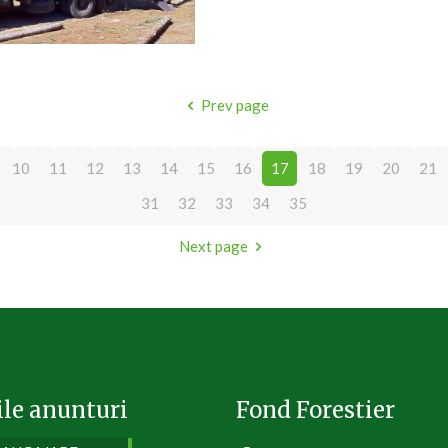
Prev page
10
11
12
13
14
15
16
17
18
19
20
21
31
32
33
34
35
Next page
ile anunturi
Fond Forestier