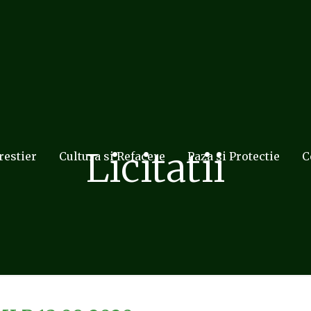
Licitatii
restier
Cultura si Refacere
Paza si Protectie
C