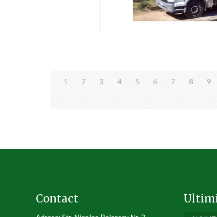
1
2
3
4
5
6
7
8
9
Contact
Ultim
Adresa: Str. Nicolae Balcescu Nr. 3 ,