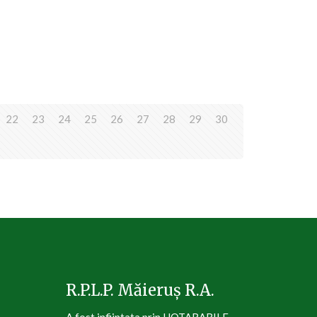
22
23
24
25
26
27
28
29
30
R.P.L.P. Măieruș R.A.
A fost infiintata prin HOTARARILE