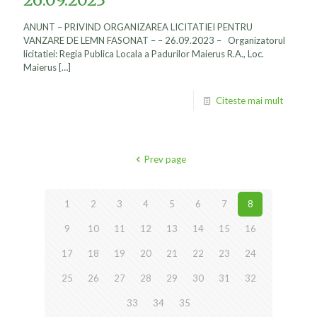
ANUNT – PRIVIND ORGANIZAREA LICITATIEI PENTRU
VANZARE DE LEMN FASONAT – – 26.09.2023 – Organizatorul
licitatiei: Regia Publica Locala a Padurilor Maierus R.A., Loc.
Maierus
[…]
Citeste mai mult
Prev page
1
2
3
4
5
6
7
8
9
10
11
12
13
14
15
16
17
18
19
20
21
22
23
24
25
26
27
28
29
30
31
32
33
34
35