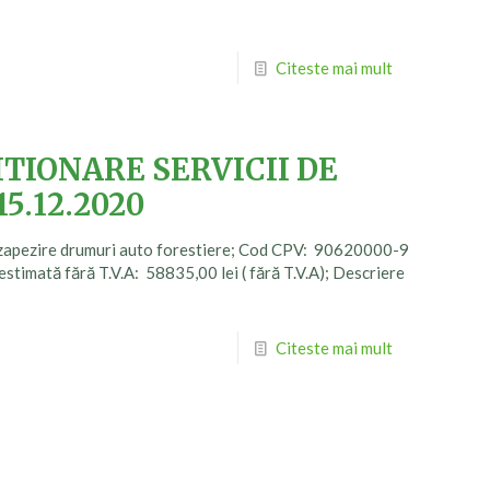
Citeste mai mult
TIONARE SERVICII DE
5.12.2020
szapezire drumuri auto forestiere; Cod CPV: 90620000-9
estimată fără T.V.A: 58835,00 lei ( fără T.V.A); Descriere
Citeste mai mult