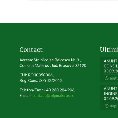
Contact
Ultim
Adresa: Str. Nicolae Balcescu Nr. 3 ,
ANUNT 
Comuna Maierus , Jud. Brasov 507120
CONSIL
03.09.
CUI: RO30350806,
augu
Reg. Com.: J8/942/2012
ANUNT 
Telefon/Fax : +40 268 284 906
INGINER
E-mail:
contact@rplpmaierus.ro
02.09.
augu