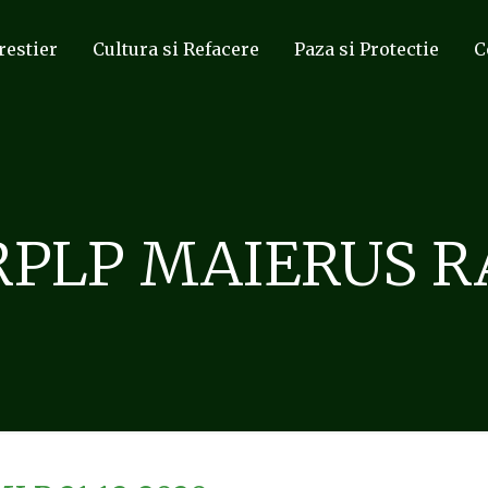
restier
Cultura si Refacere
Paza si Protectie
C
RPLP MAIERUS R