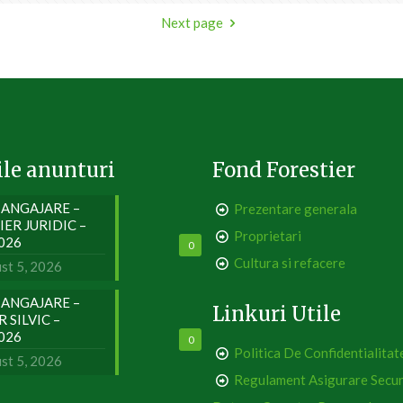
Next page
ile anunturi
Fond Forestier
ANGAJARE –
Prezentare generala
IER JURIDIC –
Proprietari
2026
0
Cultura si refacere
st 5, 2026
ANGAJARE –
Linkuri Utile
 SILVIC –
2026
0
Politica De Confidentialitat
st 5, 2026
Regulament Asigurare Secur