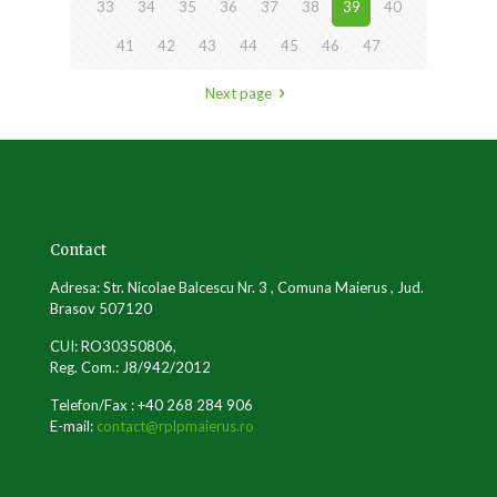
33
34
35
36
37
38
39
40
41
42
43
44
45
46
47
Next page
Contact
Adresa: Str. Nicolae Balcescu Nr. 3 , Comuna Maierus , Jud.
Brasov 507120
CUI: RO30350806,
Reg. Com.: J8/942/2012
Telefon/Fax : +40 268 284 906
E-mail:
contact@rplpmaierus.ro