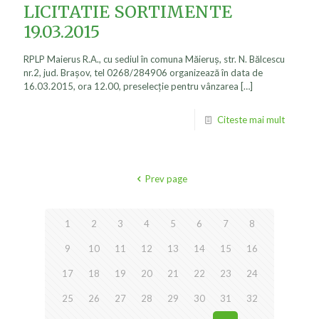
LICITATIE SORTIMENTE
19.03.2015
RPLP Maierus R.A., cu sediul în comuna Măieruş, str. N. Bălcescu
nr.2, jud. Braşov, tel 0268/284906 organizează în data de
16.03.2015, ora 12.00, preselecţie pentru vânzarea
[…]
Citeste mai mult
Prev page
1
2
3
4
5
6
7
8
9
10
11
12
13
14
15
16
17
18
19
20
21
22
23
24
25
26
27
28
29
30
31
32